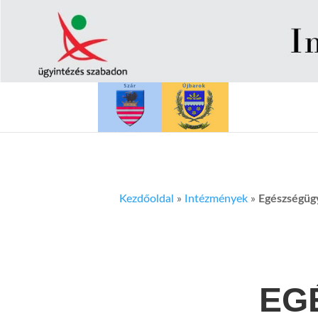
Kezdőoldal
»
Intézmények
»
Egészségügy
EG