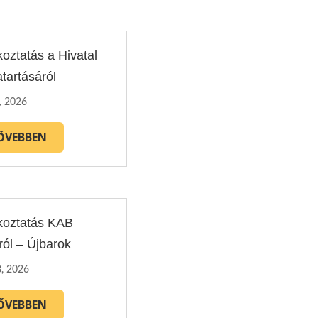
koztatás a Hivatal
tartásáról
, 2026
ŐVEBBEN
koztatás KAB
ról – Újbarok
8, 2026
ŐVEBBEN