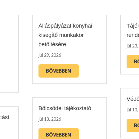
Álláspályázat konyhai
Tájé
kisegítő munkakör
rend
betöltésére
júl 23
júl 29, 2026
B
BŐVEBBEN
Védő
Bölcsődei tájékoztató
júl 10
tási
júl 13, 2026
B
BŐVEBBEN