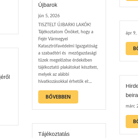
Újbarok
jún 5, 2026
TISZTELT ÚJBARKI LAKÓK!
Tájékoztatom Önöket, hogy a
ápr 9,
Fejér Vármegyei
Katasztrófavédelmi Igazgatóság
B
a szabadtéri és mezőgazdasági
tüzek megelőzése érdekében
tájékoztató plakátokat készített,
melyek az alábbi
éről
hivatkozásokkal érhetők el:...
Hird
beira
BŐVEBBEN
márc 
B
Tájékoztatás