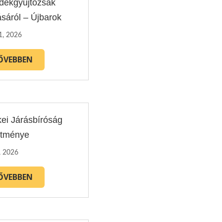
adékgyűjtőzsák
ásáról – Újbarok
1, 2026
ŐVEBBEN
kei Járásbíróság
etménye
, 2026
ŐVEBBEN