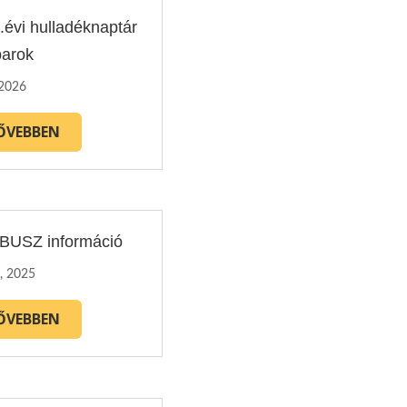
.évi hulladéknaptár
barok
 2026
ŐVEBBEN
USZ információ
, 2025
ŐVEBBEN