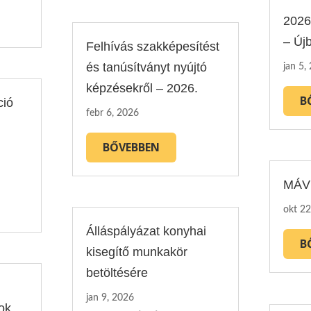
2026
– Új
Felhívás szakképesítést
és tanúsítványt nyújtó
jan 5,
képzésekről – 2026.
B
ció
febr 6, 2026
BŐVEBBEN
MÁVB
okt 22
Álláspályázat konyhai
B
kisegítő munkakör
betöltésére
jan 9, 2026
ok