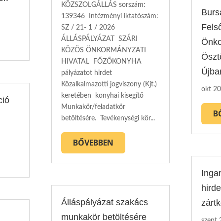
KÖZSZOLGÁLLÁS sorszám:
Burs
139346 Intézményi iktatószám:
Fels
SZ / 21- 1 / 2026
ÁLLÁSPÁLYÁZAT SZÁRI
Önko
KÖZÖS ÖNKORMÁNYZATI
Öszt
HIVATAL FŐZŐKONYHA
Újba
pályázatot hirdet
Közalkalmazotti jogviszony (Kjt.)
okt 20
keretében konyhai kisegítő
ció
Munkakör/feladatkör
B
betöltésére. Tevékenységi kör...
BŐVEBBEN
Ingar
hird
Álláspályázat szakács
zártk
munkakör betöltésére
szept 