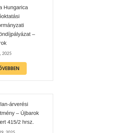
a Hungarica
őoktatási
rmányzati
öndíjpályázat –
rok
, 2025
ŐVEBBEN
lan-árverési
etmény – Újbarok
ert 415/2 hrsz.
29, 2025