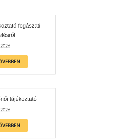
koztató fogászati
elésről
, 2026
ŐVEBBEN
női tájékoztató
, 2026
ŐVEBBEN