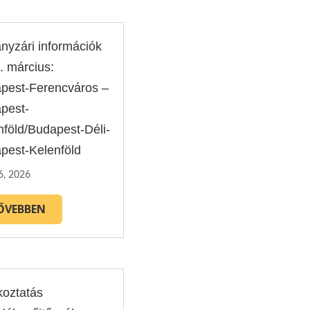
nyzári információk
. március:
pest-Ferencváros –
pest-
nföld/Budapest-Déli-
pest-Kelenföld
6, 2026
ŐVEBBEN
koztatás