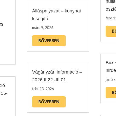
hull
oszt
Álláspályázat – konyhai
kisegítő
febr 1
és
márc 9, 2026
B
BŐVEBBEN
Bics
hird
Vágányzári információ –
2026.II.22.-III.01.
jan 27
ció
febr 13, 2026
B
 15-
BŐVEBBEN