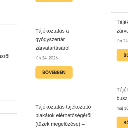
Tájé
Tájékoztatás a
zárva
gyógyszertár
jún 24
zárvatartásáról
B
ésről
jún 24, 2026
BŐVEBBEN
Tájé
busz
Tájékoztatás tájékoztató
máj 1
plakátok elérhetőségéről
B
(tüzek megelőzése) –