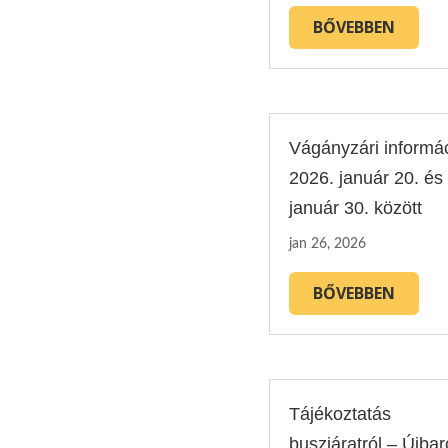
BŐVEBBEN
Vágányzári informá
2026. január 20. és
január 30. között
jan 26, 2026
BŐVEBBEN
Tájékoztatás
buszjáratról – Újbar