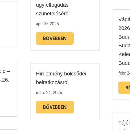
ügyfélfogadás
szüneteléséről
Vágá
ápr 10, 2026
2026
Buda
BŐVEBBEN
Buda
Kele
Buda
ció –
Hirdetmény bölcsődei
febr 2
.26.
beiratkozásról
B
márc 21, 2026
BŐVEBBEN
Tájé