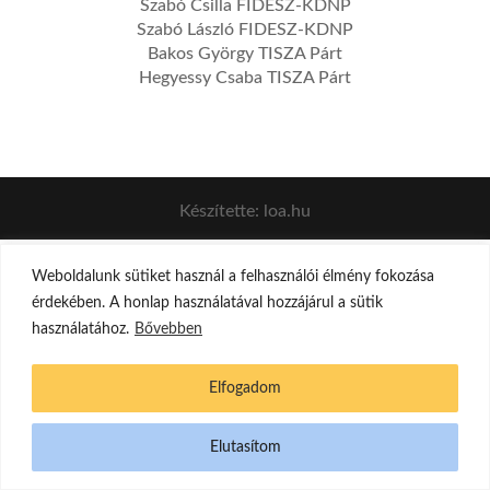
Szabó Csilla FIDESZ-KDNP
Szabó László FIDESZ-KDNP
Bakos György TISZA Párt
Hegyessy Csaba TISZA Párt
Készítette: loa.hu
Weboldalunk sütiket használ a felhasználói élmény fokozása
érdekében. A honlap használatával hozzájárul a sütik
használatához.
Bővebben
Elfogadom
Elutasítom