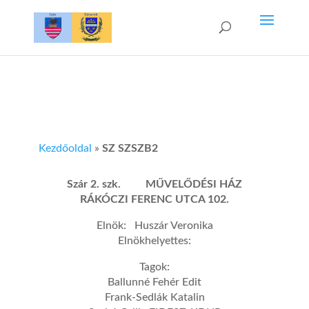
Kezdőoldal
»
SZ SZSZB2
Szár 2. szk. MŰVELŐDÉSI HÁZ
RÁKÓCZI FERENC UTCA 102.
Elnök: Huszár Veronika
Elnökhelyettes:
Tagok:
Ballunné Fehér Edit
Frank-Sedlák Katalin