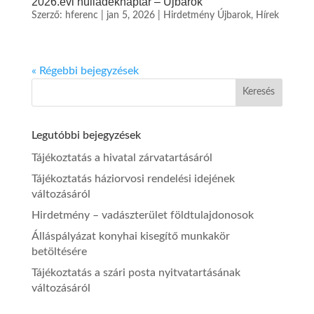
2026.évi hulladéknaptár – Újbarok
Szerző:
hferenc
|
jan 5, 2026
|
Hirdetmény Újbarok
,
Hírek
« Régebbi bejegyzések
Legutóbbi bejegyzések
Tájékoztatás a hivatal zárvatartásáról
Tájékoztatás háziorvosi rendelési idejének
változásáról
Hirdetmény – vadászterület földtulajdonosok
Álláspályázat konyhai kisegítő munkakör
betöltésére
Tájékoztatás a szári posta nyitvatartásának
változásáról