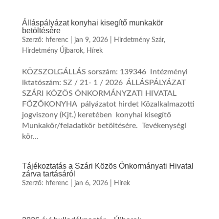
Álláspályázat konyhai kisegítő munkakör
betöltésére
Szerző:
hferenc
|
jan 9, 2026
|
Hirdetmény Szár
,
Hirdetmény Újbarok
,
Hírek
KÖZSZOLGÁLLÁS sorszám: 139346 Intézményi
iktatószám: SZ / 21- 1 / 2026 ÁLLÁSPÁLYÁZAT
SZÁRI KÖZÖS ÖNKORMÁNYZATI HIVATAL
FŐZŐKONYHA pályázatot hirdet Közalkalmazotti
jogviszony (Kjt.) keretében konyhai kisegítő
Munkakör/feladatkör betöltésére. Tevékenységi
kör...
Tájékoztatás a Szári Közös Önkormányati Hivatal
zárva tartásáról
Szerző:
hferenc
|
jan 6, 2026
|
Hírek