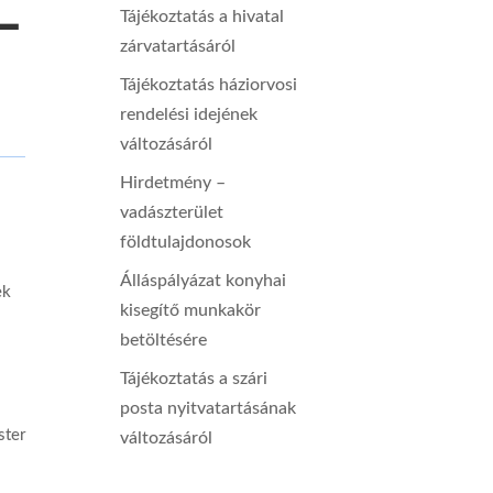
L
Tájékoztatás a hivatal
zárvatartásáról
Tájékoztatás háziorvosi
rendelési idejének
változásáról
Hirdetmény –
vadászterület
földtulajdonosok
Álláspályázat konyhai
ek
kisegítő munkakör
betöltésére
Tájékoztatás a szári
posta nyitvatartásának
ster
változásáról