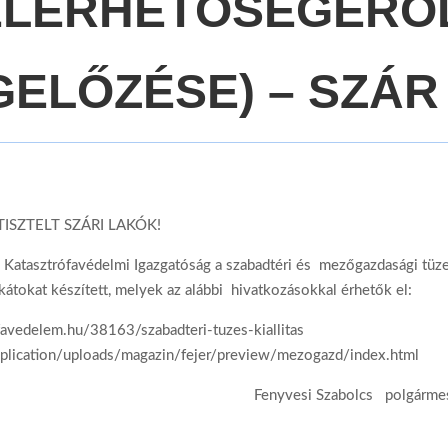
ELÉRHETŐSÉGÉRŐ
GELŐZÉSE) – SZÁR
TISZTELT SZÁRI LAKÓK!
 Katasztrófavédelmi Igazgatóság a szabadtéri és mezőgazdasági tüz
átokat készített, melyek az alábbi hivatkozásokkal érhetők el:
ofavedelem.hu/38163/szabadteri-tuzes-kiallitas
pplication/uploads/magazin/fejer/preview/mezogazd/index.html
Fenyvesi Szabolcs polgárme