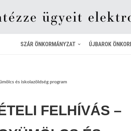
SZÁR ÖNKORMÁNYZAT
ÚJBAROK ÖNKOR
gyümölcs és iskolazöldség program
TELI FELHÍVÁS –