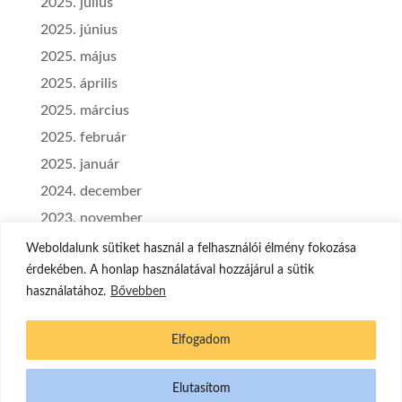
2025. július
2025. június
2025. május
2025. április
2025. március
2025. február
2025. január
2024. december
2023. november
2023. szeptember
Weboldalunk sütiket használ a felhasználói élmény fokozása
érdekében. A honlap használatával hozzájárul a sütik
használatához.
Bővebben
Elfogadom
Elutasítom
Készítette: loa.hu